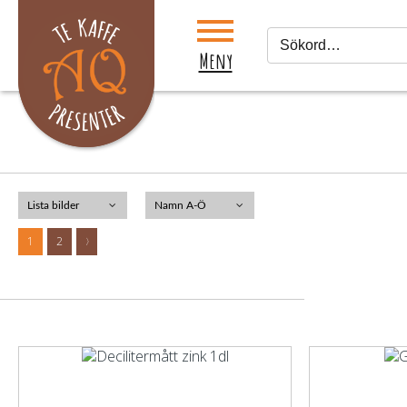
Meny
1
2
>