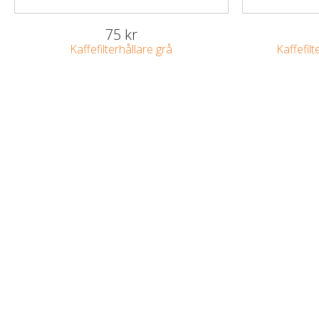
75 kr
Kaffefilterhållare grå
Kaffefilt